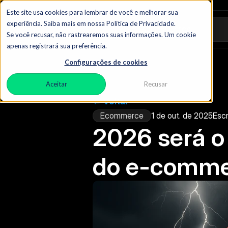
Este site usa cookies para lembrar de você e melhorar sua
experiência. Saiba mais em nossa Política de Privacidade.
Pesquisar assuntos
Se você recusar, não rastrearemos suas informações. Um cookie
apenas registrará sua preferência.
Configurações de cookies
Aceitar
Recusar
← Voltar
Ecommerce
1 de out. de 2025
Escr
2026 será o 
do e-comm