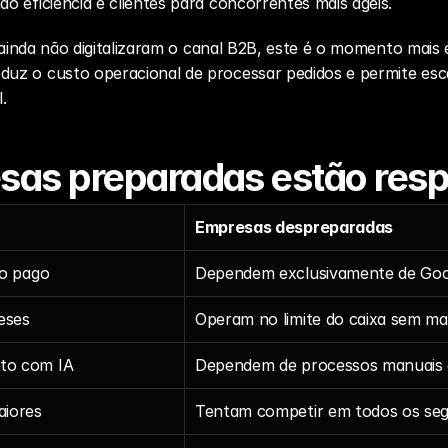
 eficiência e clientes para concorrentes mais ágeis.
e ainda não digitalizaram o canal B2B, este é o momento mais 
eduz o custo operacional de processar pedidos e permite esc
.
sas preparadas estão res
Empresas despreparadas
go pago
Dependem exclusivamente de Goo
eses
Operam no limite do caixa sem m
to com IA
Dependem de processos manuais 
iores
Tentam competir em todos os se