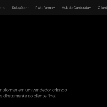
ome
Soluções
Plataforma
Hub de Conteúdo
Clien
ransformar em um vendedor, criando 
diretamente ao cliente final.