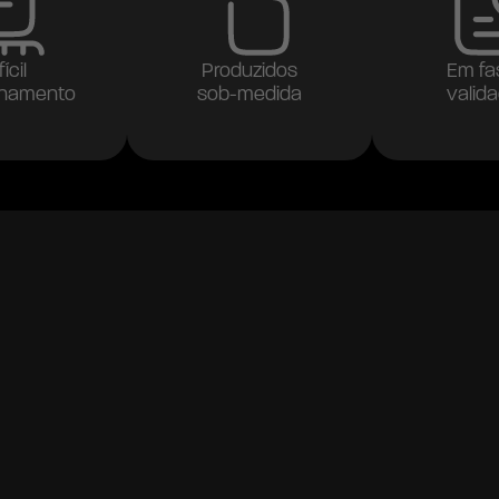
fícil
Produzidos
Em fa
namento
sob-medida
valid