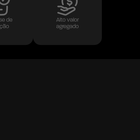
se de
Alto valor
ação
agregado