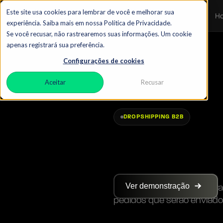
Este site usa cookies para lembrar de você e melhorar sua
H
experiência. Saiba mais em nossa Política de Privacidade.
Se você recusar, não rastrearemos suas informações. Um cookie
apenas registrará sua preferência.
Configurações de cookies
Aceitar
Recusar
DROPSHIPPING B2B
Ver demonstração
Imagine o seu cliente se t
pedidos que serão enviados 