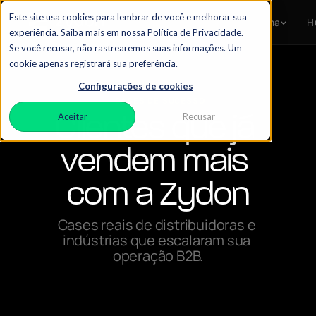
Este site usa cookies para lembrar de você e melhorar sua
Home
Soluções
Plataforma
H
experiência. Saiba mais em nossa Política de Privacidade.
Se você recusar, não rastrearemos suas informações. Um
cookie apenas registrará sua preferência.
Configurações de cookies
CASES DE SUCESSO
Aceitar
Recusar
Clientes que já 
vendem mais 
com a Zydon
Cases reais de distribuidoras e 
indústrias que escalaram sua 
operação B2B.