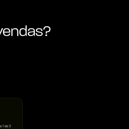
 vendas?
á
pa
1
de 3