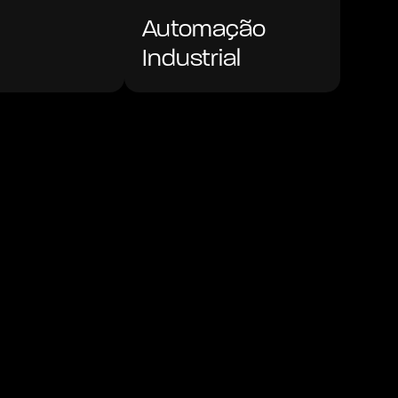
Automação 
l
Industrial
cer
Conhecer