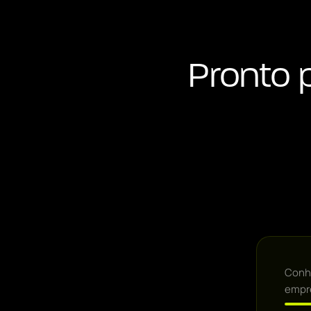
Pronto 
Conhe
empr