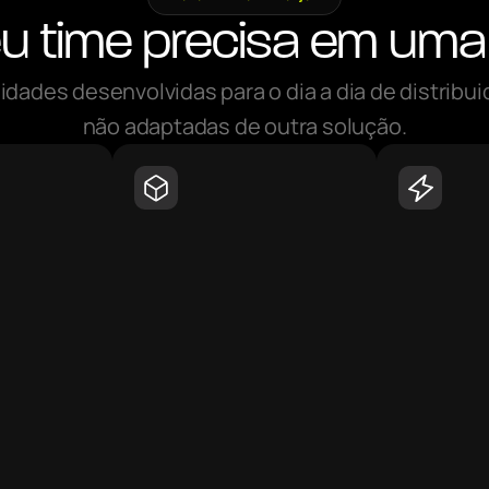
u time precisa em uma
idades desenvolvidas para o dia a dia de distribui
não adaptadas de outra solução.