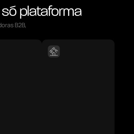
 só plataforma
doras B2B,