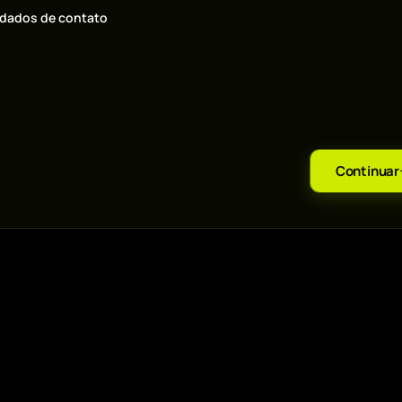
dados de contato
imeiro nome *
Email profissional *
atsApp *
Nome da empresa *
Continuar