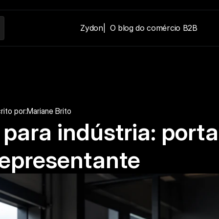
Zydon
|  O blog do comércio B2B
rito por:
Mariane Brito
ara indústria: porta
representante