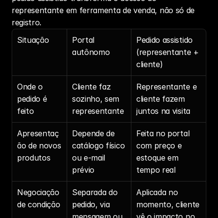
representante
 em ferramenta de venda, não só de 
registro.
Situação
Portal 
Pedido assistido 
autônomo
(representante + 
cliente)
Onde o 
Cliente faz 
Representante e 
pedido é 
sozinho, sem 
cliente fazem 
feito
representante
juntos na visita
Apresentaç
Depende de 
Feita no portal 
ão de novos 
catálogo físico 
com preço e 
produtos
ou e-mail 
estoque em 
prévio
tempo real
Negociação 
Separada do 
Aplicada no 
de condição
pedido, via 
momento, cliente 
mensagem ou 
vê o impacto no 