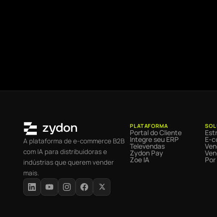
PLATAFORMA
SOL
Portal do Cliente
Estr
Integre seu ERP
E-c
A plataforma de e-commerce B2B
Televendas
Ven
com IA para distribuidoras e
Zydon Pay
Ven
Zoe IA
Por
indústrias que querem vender
mais.