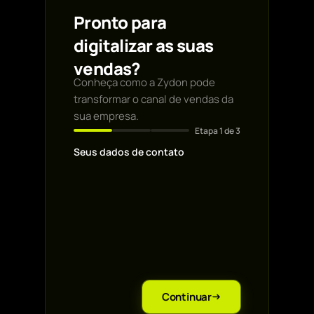
Pronto para
digitalizar as suas
vendas?
Conheça como a Zydon pode
transformar o canal de vendas da
sua empresa.
Etapa
1
de 3
Seus dados de contato
Primeiro nome *
Email profissional
*
WhatsApp *
Nome da empresa
*
Continuar