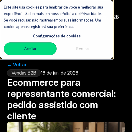
Este site usa cookies para lembrar de você e melhorar sua
experiência. Saiba mais em nossa Política de Privacidade.
Zydon
|  O blog do comércio B2B
Se você recusar, não rastrearemos suas informações. Um
cookie apenas registrará sua preferência.
Configurações de cookies
Aceitar
Recusar
← Voltar
Vendas B2B
16 de jun. de 2026
Ecommerce para 
representante comercial: 
pedido assistido com 
cliente