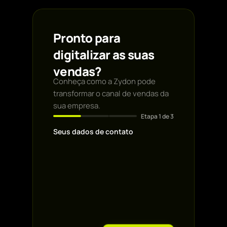
Pronto para
digitalizar as suas
vendas?
Conheça como a Zydon pode
transformar o canal de vendas da
sua empresa.
Etapa
1
de 3
Seus dados de contato
Primeiro nome *
Email profissional
*
WhatsApp *
Nome da empresa
*