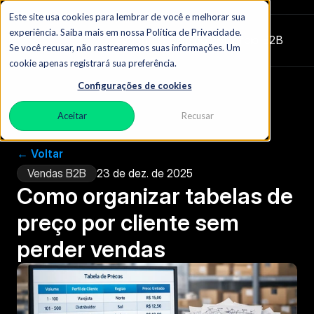
Este site usa cookies para lembrar de você e melhorar sua
experiência. Saiba mais em nossa Política de Privacidade.
Zydon
|  O blog do comércio B2B
Se você recusar, não rastrearemos suas informações. Um
cookie apenas registrará sua preferência.
Configurações de cookies
Aceitar
Recusar
← Voltar
Vendas B2B
23 de dez. de 2025
Como organizar tabelas de 
preço por cliente sem 
perder vendas