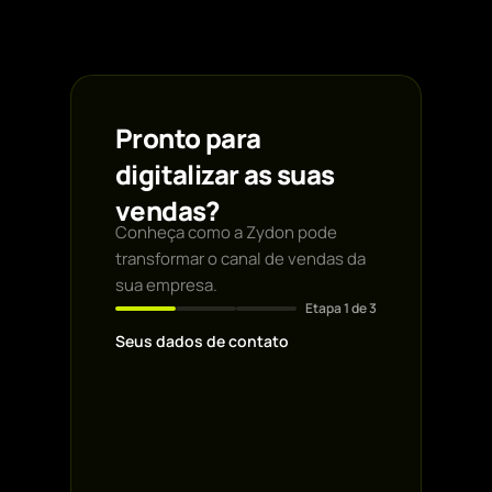
Pronto para
digitalizar as suas
vendas?
Conheça como a Zydon pode
transformar o canal de vendas da
sua empresa.
Etapa
1
de 3
Seus dados de contato
Primeiro nome *
Email profissional
*
WhatsApp *
Nome da empresa
*