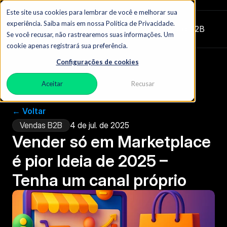
Este site usa cookies para lembrar de você e melhorar sua
experiência. Saiba mais em nossa Política de Privacidade.
Zydon
|  O blog do comércio B2B
Se você recusar, não rastrearemos suas informações. Um
cookie apenas registrará sua preferência.
Configurações de cookies
Aceitar
Recusar
← Voltar
Vendas B2B
4 de jul. de 2025
Vender só em Marketplace 
é pior Ideia de 2025 – 
Tenha um canal próprio