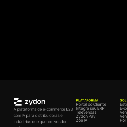
PLATAFORMA
SOL
Portal do Cliente
Estr
Integre seu ERP
E-c
A plataforma de e-commerce B2B
Televendas
Ven
com IA para distribuidoras e
Zydon Pay
Ven
Zoe IA
Por
indústrias que querem vender