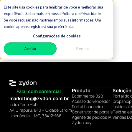
Este site usa cookies para lembrar de você e melhorar sua
experiência. Saiba mais em nossa Política de Privacidade.
Se você recusar, não rastrearemos suas informações. Um
Utilizada
por
empresas
de
todos
os
cookie apenas registrará sua preferência.
segmentos
e
tamanhos
Configurações de cookies
Aceitar
Recusar
Produto
Soluçõe
Falar com comercial
Ecommerce B2B
Portal do 
marketing@zydon.com.br
Acesso do vendedor
Dropshipp
Indra Tech Hub
Portal financeiro
Inside sal
Av. Uirapuru, 840 – Cidade Jardim
Construtor de portais
Field sales
Uberlândia – MG, 38412-166
Agente de pedidos IA
Vendas D
Zydon pay