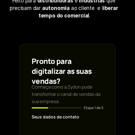
Feito para 
distribuidoras
 e 
indústrias
 que 
precisam dar 
autonomia
 ao cliente  e l
iberar 
tempo do comercial
.
Pronto para
digitalizar as suas
vendas?
Conheça como a Zydon pode
transformar o canal de vendas da
sua empresa.
Etapa
1
de 3
Seus dados de contato
Primeiro nome *
Email profissional
*