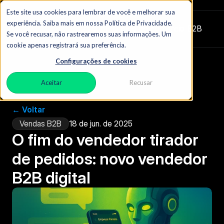
Este site usa cookies para lembrar de você e melhorar sua
experiência. Saiba mais em nossa Política de Privacidade.
Zydon
|  O blog do comércio B2B
Se você recusar, não rastrearemos suas informações. Um
cookie apenas registrará sua preferência.
Configurações de cookies
Aceitar
Recusar
← Voltar
Vendas B2B
18 de jun. de 2025
O fim do vendedor tirador 
de pedidos: novo vendedor 
B2B digital