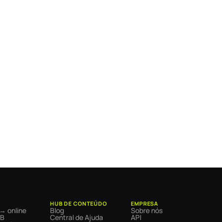
HUB DE CONTEÚDO
EMPRESA
 → online
Blog
Sobre nós
2B
Central de Ajuda
API