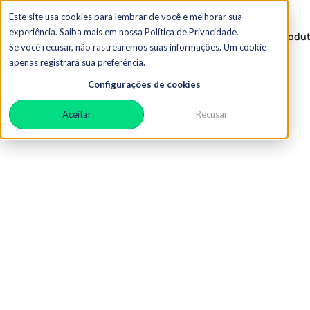
Este site usa cookies para lembrar de você e melhorar sua
experiência. Saiba mais em nossa Política de Privacidade.
Produ
Se você recusar, não rastrearemos suas informações. Um cookie
apenas registrará sua preferência.
Configurações de cookies
Aceitar
Recusar
T
e
r
s
v
e
n
d
a