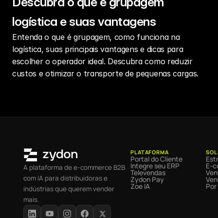
Descubra o que é grupagem
logística e suas vantagens
Entenda o que é grupagem, como funciona na
logística, suas principais vantagens e dicas para
escolher o operador ideal. Descubra como reduzir
custos e otimizar o transporte de pequenas cargas.
PLATAFORMA
SOL
Portal do Cliente
Estr
Integre seu ERP
E-c
A plataforma de e-commerce B2B
Televendas
Ven
com IA para distribuidoras e
Zydon Pay
Ven
Zoe IA
Por
indústrias que querem vender
mais.