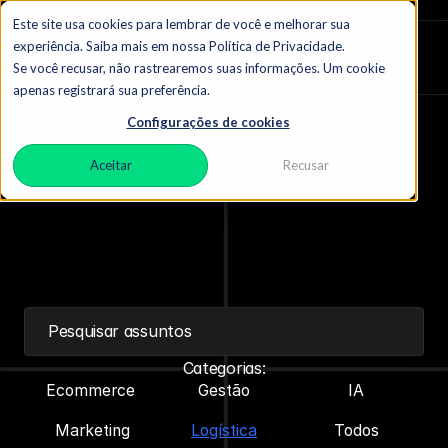
Este site usa cookies para lembrar de você e melhorar sua
experiência. Saiba mais em nossa Política de Privacidade.
Zydon
|  O blog do comércio B2B
Se você recusar, não rastrearemos suas informações. Um cookie
apenas registrará sua preferência.
Configurações de cookies
Aceitar
Recusar
O
m
e
l
h
o
r
s
o
b
r
e
L
o
g
í
s
t
i
c
a
Pesquisar assuntos
Categorias:
Ecommerce 
Gestão
IA
Marketing
Logística
Todos