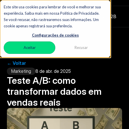
Este site usa cookies para lembrar de você e melhorar sua
experiência. Saiba mais em nossa Política de Privacidade.
Zydon
|  O blog do comércio B2B
Se você recusar, não rastrearemos suas informações. Um
cookie apenas registrará sua preferência.
Configurações de cookies
Aceitar
Recusar
← Voltar
Marketing
8 de abr. de 2025
Teste A/B: como 
transformar dados em 
vendas reais