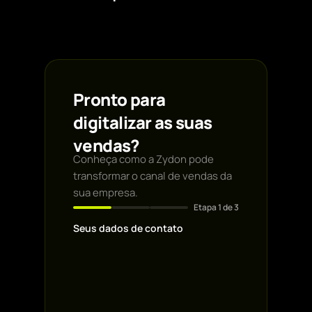
Pronto para
digitalizar as suas
vendas?
Conheça como a Zydon pode
transformar o canal de vendas da
sua empresa.
Etapa
1
de 3
Seus dados de contato
Primeiro nome *
Email profissional
*
WhatsApp *
Nome da empresa